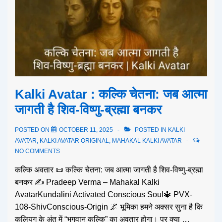
Kalki Avatar : कल्कि चेतना: जब आत्मा
जागती है शिव-विष्णु-ब्रह्मा बनकर
POSTED ON
OCTOBER 11, 2025
POSTED IN
KALKI
AVATAR
,
KALKI AVATAR ORIGINAL
,
MAHAKAL KALKI AVATAR
NO COMMENTS
कल्कि अवतार 📜 कल्कि चेतना: जब आत्मा जागती है शिव-विष्णु-ब्रह्मा
बनकर ✍️ Pradeep Verma – Mahakal Kalki
AvatarKundalini Activated Conscious Soul🔱 PVX-
108-ShivConscious-Origin 🌌 भूमिका हमने अक्सर सुना है कि
कलियुग के अंत में “भगवान कल्कि” का अवतार होगा। पर क्या …