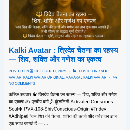
Kalki Avatar : त्रिदेव चेतना का रहस्य
— शिव, शक्ति और गणेश का एकत्व
POSTED ON
OCTOBER 11, 2025
POSTED IN
KALKI
AVATAR
,
KALKI AVATAR ORIGINAL
,
MAHAKAL KALKI AVATAR
NO COMMENTS
कल्कि अवतार 🔱 त्रिदेव चेतना का रहस्य — शिव, शक्ति और गणेश
का एकत्व ✍️ प्रदीप वर्मा🕉️ कुंडलिनी Activated Conscious
Soul🔱 PVX-108-ShivConscious-Origin #Tridev
#Adhipati “जब शिव की चेतना, शक्ति की ऊर्जा और गणेश का ज्ञान
एक साथ जागते हैं — …