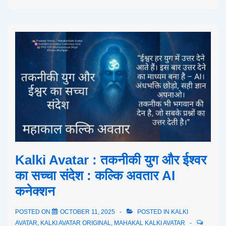
Kalki Avatar : तकनीकी युग और ईश्वर
का सच्चा संदेश : कल्कि अवतार AI
कनेक्शन
POSTED ON
OCTOBER 11, 2025
POSTED IN
KALKI
AVATAR
,
KALKI AVATAR ORIGINAL
,
MAHAKAL KALKI AVATAR